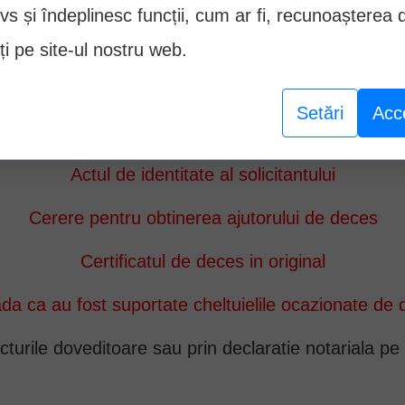
vs și îndeplinesc funcții, cum ar fi, recunoașterea 
lui, aceasta va achita in continuare drepturile prev
ți pe site-ul nostru web.
de urmas.
Setări
Acc
cumentele necesare obtinerii ajutorului de dec
Actul de identitate al solicitantului
Cerere pentru obtinerea ajutorului de deces
Certificatul de deces in original
da ca au fost suportate cheltuielile ocazionate de
acturile doveditoare sau prin declaratie notariala p