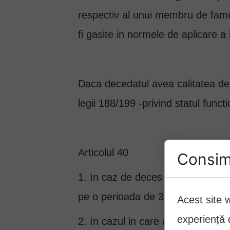
respectiv al unui membru de famili
fi gasite in normele de aplicare a
Daca decedatul avea calitatea de fu
legii 188/199 -privind statul functi
Articolul 40
Consim
1. In caz de deces al functionarulu
pe o perioada de 3 luni echivalent
Acest site 
experiență d
2. In cazul in care decizia pentru 