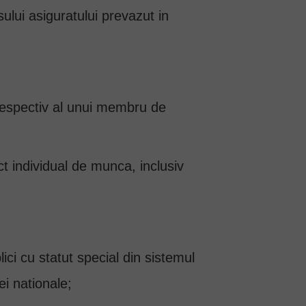
lui asiguratului prevazut in
V, respectiv al unui membru de
ct individual de munca, inclusiv
ublici cu statut special din sistemul
ei nationale;