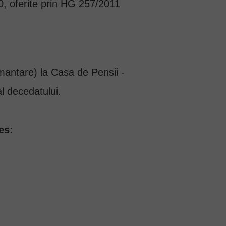
10, oferite prin HG 257/2011
mantare) la Casa de Pensii -
al decedatului.
es: