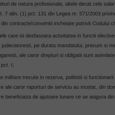
turi de natura profesionala, altele decat cele salari
rt. 7 alin. (1) pct. 131 din Legea nr. 571/2003 privin
din contracte/conventii incheiate potrivit Codului civ
anele care isi desfasoara activitatea in functii elect
 ori judecatoresti, pe durata mandatului, precum si m
resti, ale caror drepturi si obligatii sunt asimilate,
pct. I;
le militare trecute in rezerva, politistii si functionari
e ale caror raporturi de serviciu au incetat, din dom
re beneficiaza de ajutoare lunare ce se asigura din bu