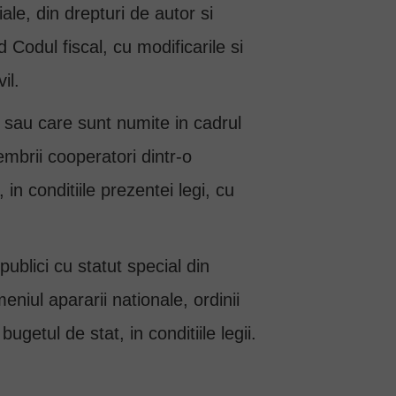
ale, din drepturi de autor si
d Codul fiscal, cu modificarile si
il.
ive sau care sunt numite in cadrul
embrii cooperatori dintr-o
 in conditiile prezentei legi, cu
i publici cu statut special din
eniul apararii nationale, ordinii
getul de stat, in conditiile legii.