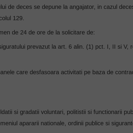
ui de deces se depune la angajator, in cazul decesu
colul 129.
men de 24 de ore de la solicitare de:
iguratului prevazut la art. 6 alin. (1) pct. I, II si 
rsoanele care desfasoara activitati pe baza de contra
ldatii si gradatii voluntari, politistii si functionarii p
meniul apararii nationale, ordinii publice si sigurant