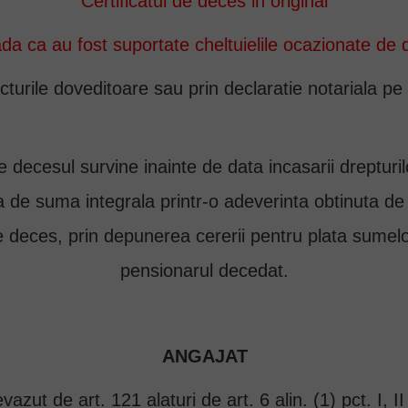
Certificatul de deces in original
da ca au fost suportate cheltuielile ocazionate de
acturile doveditoare sau prin declaratie notariala p
are decesul survine inainte de data incasarii drepturi
ia de suma integrala printr-o adeverinta obtinuta d
e deces, prin depunerea cererii pentru plata sume
pensionarul decedat.
ANGAJAT
vazut de art. 121 alaturi de art. 6 alin. (1) pct. I, I