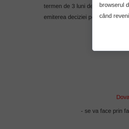
browserul d
termen de 3 luni de la data decesu
când reveni
emiterea deciziei pentru pensia 
Do
Dova
- se va face prin f