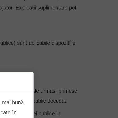
jator. Explicatii suplimentare pot
blice) sunt aplicabile dispozitiile
dreptul la pensie de urmas, primesc
 functionarului public decedat.
ea mai bună
ocate în
sau a institutiei publice in