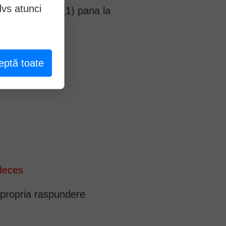
dvs atunci
azute la alin. (1) pana la
eptă toate
es:
 deces
e propria raspundere