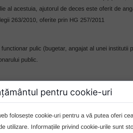
e al acestuia, ajutorul de deces este oferit de anga
 legii 263/2010, oferite prin HG 257/2011
nctionar pulic (bugetar, angajat al unei institutii pu
onarului public.
țământul pentru cookie-uri
i public, membrii familiei, care au, potrivit legii, 
ul salariului de baza din ultima luna de activitate a
web folosește cookie-uri pentru a vă putea oferi c
e utilizare. Informațiile privind cookie-urile sunt st
pensia de urmas nu a fost emisa din vina autoritatii 