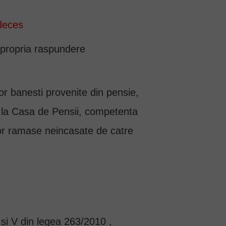
 deces
e propria raspundere
lor banesti provenite din pensie,
e la Casa de Pensii, competenta
lor ramase neincasate de catre
I si V din legea 263/2010 ,